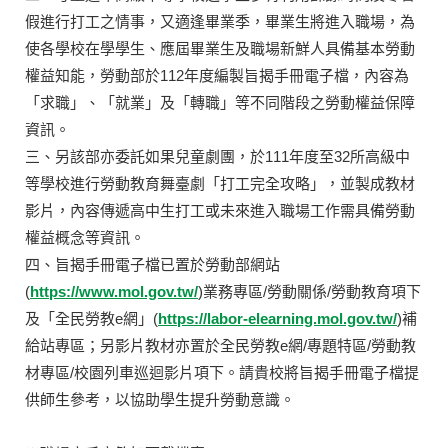
假進行打工之情事，又適逢畢業季，畢業生將進入職場，為
使各學校在學學生、應屆畢業生及職場新鮮人具備基本勞動
權益知能，勞動部於112年度編製旨揭手冊電子檔，內容為
「求職」、「就業」及「轉職」等不同階段之勞動權益保障
資訊。
三、另該部亦委託如果兒童劇團，於111年度至32所高級中
等學校進行勞動教育舞臺劇「打工完全攻略」，並製成教材
影片，內容傳遞高中生打工或未來進入職場工作需具備勞動
權益概念等資訊。
四、旨揭手冊電子檔已置於勞動部網站
(
https://www.mol.gov.tw/
)業務專區/勞動關係/勞動教育項下
及「全民勞教e網」(
https://labor-elearning.mol.gov.tw/
)補
給站專區；另影片教材亦置於全民勞教e網/專題特區/勞動教
材專區/校園列車巡迴影片項下。請貴校將旨揭手冊電子檔提
供師生參考，以協助學生提升勞動意識。