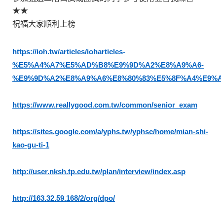
★★
祝福大家順利上榜
https://ioh.tw/articles/ioharticles-
%E5%A4%A7%E5%AD%B8%E9%9D%A2%E8%A9%A6-
%E9%9D%A2%E8%A9%A6%E8%80%83%E5%8F%A4%E9%
https://www.reallygood.com.tw/common/senior_exam
https://sites.google.com/a/yphs.tw/yphsc/home/mian-shi-
kao-gu-ti-1
http://user.nksh.tp.edu.tw/plan/interview/index.asp
http://163.32.59.168/2/org/dpo/