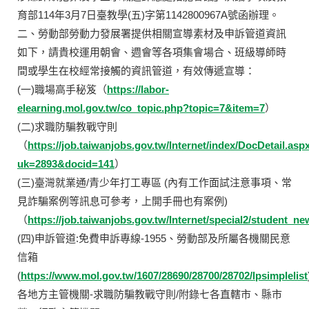
育部114年3月7日臺教學(五)字第1142800967A號函辦理。
二、勞動部勞動力發展署提供相關宣導素材及申訴管道資訊
如下，請貴校運用朝會、週會等各項集會場合、班級導師時
間或學生在校經常接觸的資訊管道，有效傳遞宣導：
(一)職場高手秘笈（
https://labor-
elearning.mol.gov.tw/co_topic.php?topic=7&item=7
）
(二)求職防騙教戰守則
（
https://job.taiwanjobs.gov.tw/Internet/index/DocDetail.asp
uk=2893&docid=141
）
(三)臺灣就業通/青少年打工專區 (內有工作面試注意事項、常
見詐騙案例等訊息可參考，上開手冊也有案例)
（
https://job.taiwanjobs.gov.tw/Internet/special2/student_n
(四)申訴管道:免費申訴專線-1955、勞動部及所屬各機關民意
信箱
(
https://www.mol.gov.tw/1607/28690/28700/28702/lpsimplelist
各地方主管機關-求職防騙教戰守則/附錄七各直轄市、縣市