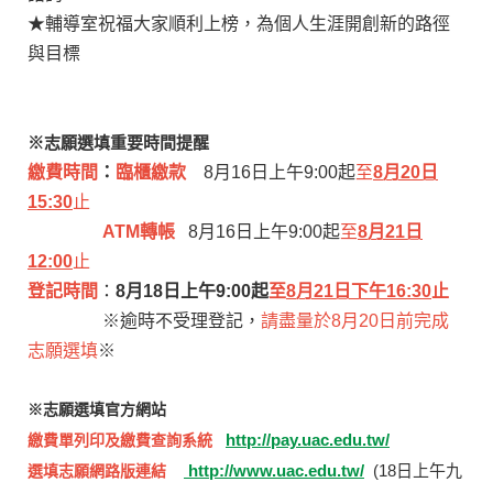
★輔導室祝福大家順利上榜，為個人生涯開創新的路徑
與目標
※志願選填重要時間提醒
繳費時間
：
臨櫃繳款
8月16日上午9:00起
至
8月20日
15:30
止
ATM轉帳
8月16日上午9:00起
至
8
月21日
12:00
止
登記時間
：
8月18日上午9:00起
至
8月21日下午16:30
止
※逾時不受理登記，
請盡量於8月20日前完成
志願選填
※
※志願選填官方網站
http://pay.uac.edu.tw/
繳費單列印及繳費查詢系統
http://www.uac.edu.tw/
(18日上午九
選填志願網路版連結