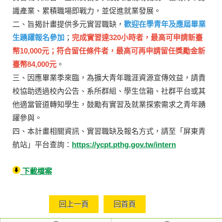
識產業、累積職場即戰力，並促進就業發展。
二、旨揭計畫提供多元實習職缺，
歡迎在學青年及應屆畢業
生踴躍報名參加
；
完成實習達320小時者，最高可申請新臺
幣10,000元；符合留任條件者，最高可再申請留任獎勵金新
臺幣84,000元
。
三、因應畢業季來臨，為擴大青年職涯資源宣傳效益，請貴
校協助透過校內公告、系所群組、學生信箱、社群平台或其
他適當管道轉知學生，鼓勵有實習及就業探索需求之青年踴
躍參與。
四、本計畫相關資訊、實習職缺及報名方式，請至「屏東青
航站」平台查詢：
https://ycpt.pthg.gov.tw/intern
下載檔案
回上一頁
回首頁