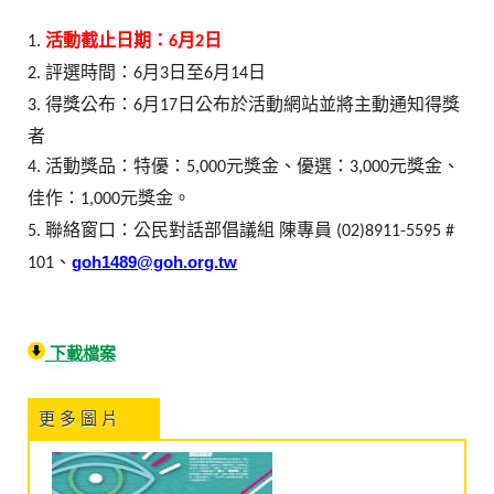
活動截止日期：
月
日
1.
6
2
評選時間：
月
日至
月
日
2.
6
3
6
14
得獎公布：
月
日公布於活動網站並將主動通知得獎
3.
6
17
者
活動獎品：特優：
元獎金、優選：
元獎金、
4.
5,000
3,000
佳作：
元獎金。
1,000
聯絡窗口：公民對話部倡議組
陳專員
5.
(02)8911-5595 #
、
goh1489@goh.org.tw
101
下載檔案
更 多 圖 片