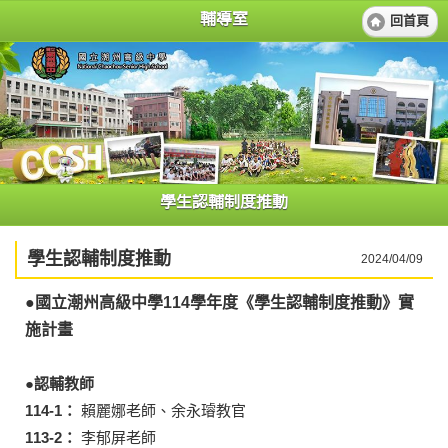
輔導室
回首頁
學生認輔制度推動
學生認輔制度推動
2024/04/09
●
國立潮州高級中學
114
學年度《學生認輔制度推動》實
施計畫
●認輔教師
114-1：
賴麗娜老師、余永璿教官
113-2：
李郁屏老師