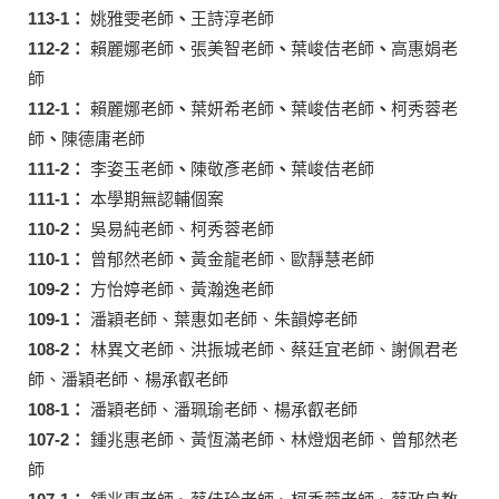
113-1：
姚雅雯老師
、
王詩淳老師
112-2：
賴麗娜老師
、
張美智老師
、
葉峻佶老師
、
高惠娟老
師
112-1：
賴麗娜老師
、
葉妍希老師
、
葉峻佶老師
、
柯秀蓉老
師
、
陳德庸老師
111-2：
李姿玉老師
、
陳敬彥老師
、
葉峻佶老師
111-1：
本學期無認輔個案
110-2：
吳易純老師、柯秀蓉老師
110-1：
曾郁然老師
、
黃金龍老師、歐靜慧老師
109-2：
方怡婷老師、黃瀚逸老師
109-1：
潘穎老師、葉惠如老師、朱韻婷老師
108-2：
林異文老師、洪振城老師、蔡廷宜老師、謝佩君老
師、潘穎老師、楊承叡老師
108-1：
潘穎老師、潘珮瑜老師、楊承叡老師
107-2：
鍾兆惠老師、黃恆滿老師、林燈烟老師、曾郁然老
師