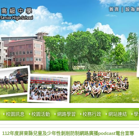
校園訊息
校園活動
網路學習
校務行政
網站連結
學
112年度屏東縣兒童及少年性剝削防制網路廣播podcast電台宣導