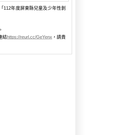
112年度屏東縣兒童及少年性剝
。
連結
https://reurl.cc/GeYenx
，請貴