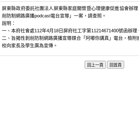
屏東縣政府委託社團法人屏東縣家庭關懷暨心理健康促進協會辦理「
削防制網路廣播podcast電台宣導」一案，請查照。
說明：
一、本府社會處112年4月18日屏府社工字第11214671400號函辦理
二、旨揭性剝削防制網路廣播宣導媒合「阿嘟你講真」電台，檢附
校向家長及學生廣為宣傳。