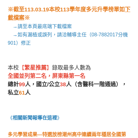
※截至113.03.19本校113學年度多元升學榜單如
下
載檔案
※
→請至本頁最底端下載檔案
→如有漏植或誤列，請洽輔導主任（08-7882017分機
901）修正
本校
【
繁星推薦
】
錄取最多人數為
全國並列第二名，屏東縣第一名
總計
99
人，國立/公立
38
人（含醫科一階通過），
私立
61
人
《
相關新聞報導在這裡
》
多元學習成果—特選放榜潮州高中連續兩年穩居全國第