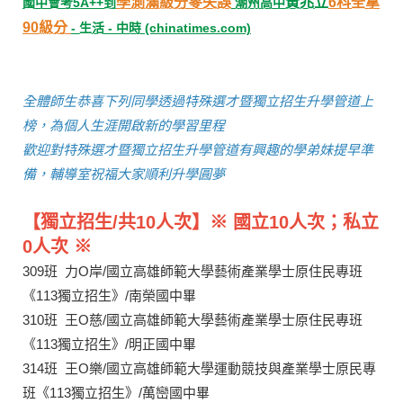
學測滿級分零失誤
黃兆立
6科全拿
國中會考5A++到
潮州高中
90級分
- 生活 - 中時 (chinatimes.com)
全體師生恭喜下列同學透過特殊選才暨獨立招生升學管道上
榜，為個人生涯開啟新的學習里程
歡迎對特殊選才暨獨立招生升學管道有興趣的學弟妹提早準
備，輔導室祝福大家順利升學圓夢
【獨立招生/共10
人次】※ 國立
10人次；私立
0人次 ※
309班 力O岸/國立高雄師範大學藝術產業學士原住民專班
《113獨立招生》/南榮國中畢
310班 王O慈/國立高雄師範大學藝術產業學士原住民專班
《113獨立招生》/明正國中畢
314班 王O樂/國立高雄師範大學運動競技與產業學士原民專
班《113獨立招生》/萬巒國中畢