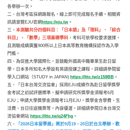
各舉辦一次。
二、台灣考區採網路報名，線上即可完成報名手續。相關資
訊請瀏覽EJU官網
https://eju.tw
。
三、
本測驗共分四個科目：「日本語」及「理科」、「綜合
科目」、「數學」三項基礎學科
，考科可依學校要求選擇，
且測驗成績廣獲900所以上日本高等教育機構採認作為入學
門檻。
四、為促進大學國際化，並鼓勵外國高中職畢業生赴日留
學，日本多所知名大學設有英語授課之課程，詳細請參閱留
學入口網站（STUDY in JAPAN)
https://lttc.tw/z159BB
。
五、「日本台灣交流協會」採用EJU成績作為赴日留學獎學
金考試之初試評選標準，擬申請研究所獎學金須報考6月
EJU；申請大學獎學金須報考11月EJU。獎學金含學費、生
活費、台日往返機票等，內容優渥，詳細請參閱日本台灣交
流協會網站
https://lttc.tw/q24Fhg
。
六、
「2026日本留學展」將於9月19、20日於台北舉辦，歡